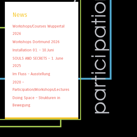
News
Workshops/Courses Wuppertal
2026
Workshops Dortmund 2026
Installation 01. – 10.Juni
SOULS AND SECRETS – 1. June
2025
Im Fluss – Ausstellung
2020 –
Participation/Workshops/Lectures
Doing Space – Strukturen in
Bewegung