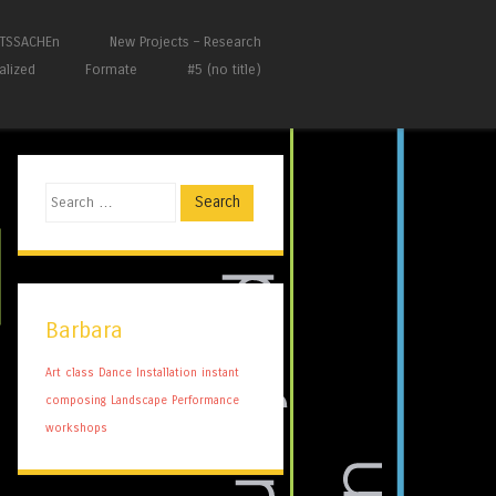
HTSSACHEn
New Projects – Research
alized
Formate
#5 (no title)
Search
Barbara
Art
class
Dance
Installation
instant
composing
Landscape
Performance
workshops