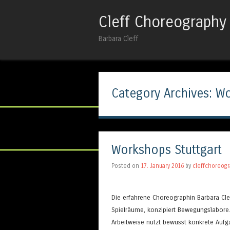
Cleff Choreography
Barbara Cleff
Category Archives:
Wo
Workshops Stuttgart
Posted on
17. January 2016
by
cleffchoreog
Die erfahrene Choreographin Barbara Clef
Spielräume, konzipiert Bewegungslabore.
Arbeitweise nutzt bewusst konkrete Auf