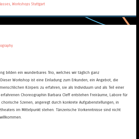
lasses
,
Workshops Stuttgart
eography
g bilden ein wunderbares Trio, welches wir täglich ganz
n. Dieser Workshop ist eine Einladung zum Erkunden, ein Angebot, die
menschlichen Körpers zu erfahren, sie als Individuum und als Teil einer
r erfahrenen Choreographin Barbara Cleff entstehen Freiräume, Labore für
 chorische Szenen, angeregt durch konkrete Aufgabenstellungen, in
theaters im Mittelpunkt stehen. Tänzerische Vorkenntnisse sind nicht
d willkommen.