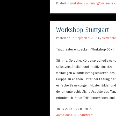
Posted in
Workshops & Training/courses & c
Workshop Stuttgart
Posted on
17. September 2015
by
cleffchor
Tanztheater entdecken (Workshop 50+)
Stimme, Sprache, Körpersprache/Bewegun
selbstverständlich und intuitiv einsetze
vielfältigen Ausdrucksmöglichkeiten des 
Gruppe zu erleben. Unter der Leitung de
einfache Bewegungen, Muster, Bilder und
denen unterschiedliche Aspekte des Tanz
erforderlich. Neue Teilnehmer/Innen sin
18.09.2015 – 20.09.2015
Anmeldung VHS Stuttgart