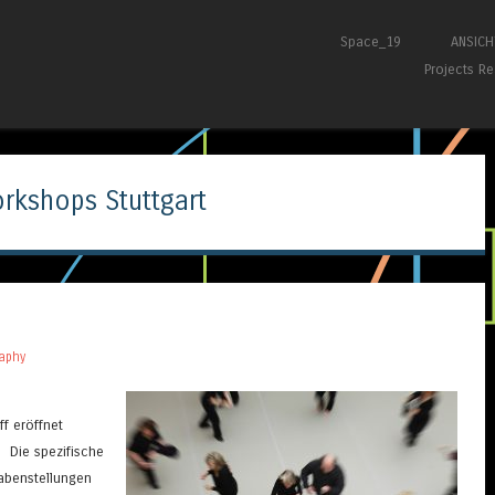
Skip to content
Space_19
ANSIC
Menu
Projects Re
rkshops Stuttgart
raphy
f eröffnet
 Die spezifische
gabenstellungen